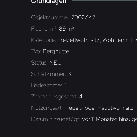
Grundlagen
Objektnummer
:
7002/142
Fläche, m²
:
89
m²
Kategorie
:
Freizeitwohnsitz
,
Wohnen mit W
Typ
:
Berghütte
Status
:
NEU
Schlafzimmer
:
3
Badezimmer
:
1
Zimmer insgesamt
:
4
Nutzungsart
:
Freizeit- oder Hauptwohnsitz
Datum hinzugefügt
:
Vor 11 Monaten hinzug