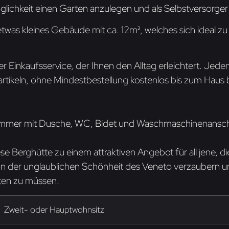
lichkeit einen Garten anzulegen und als Selbstversorge
etwas kleines Gebäude mit ca. 12m², welches sich ideal z
der Einkaufsservice, der Ihnen den Alltag erleichtert. Jed
rtikeln, ohne Mindestbestellung kostenlos bis zum Haus b
mmer mit Dusche, WC, Bidet und Waschmaschinenanschlu
 Berghütte zu einem attraktiven Angebot für all jene, di
von der unglaublichen Schönheit des Veneto verzaubern u
ten zu müssen.
Zweit- oder Hauptwohnsitz