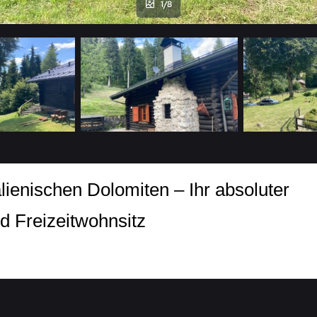
1/8
talienischen Dolomiten – Ihr absoluter
d Freizeitwohnsitz