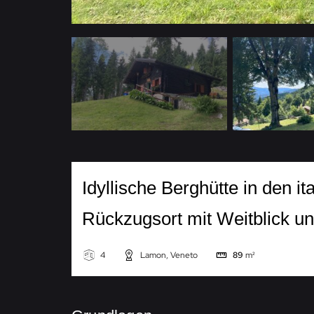
Idyllische Berghütte in den i
Rückzugsort mit Weitblick un
4
Lamon, Veneto
89
m²