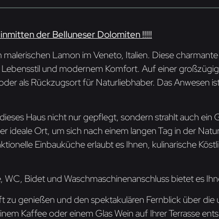
nmitten der Belluneser Dolomiten !!!!!
m malerischen Lamon im Veneto, Italien. Diese charmante
 Lebensstil und modernem Komfort. Auf einer großzügige
e oder als Rückzugsort für Naturliebhaber. Das Anwesen is
 dieses Haus nicht nur gepflegt, sondern strahlt auch ein
er ideale Ort, um sich nach einem langen Tag in der Nat
ktionelle Einbauküche erlaubt es Ihnen, kulinarische Köst
e, WC, Bidet und Waschmaschinenanschluss bietet es Ihn
gluft zu genießen und den spektakulären Fernblick über di
t einem Kaffee oder einem Glas Wein auf Ihrer Terrasse 