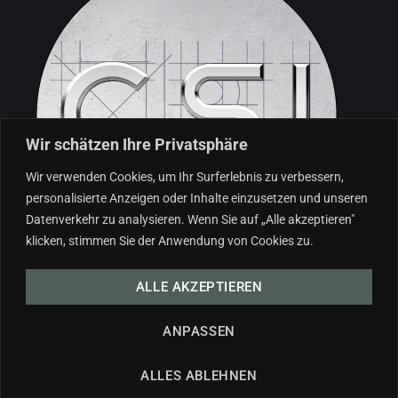
Wir schätzen Ihre Privatsphäre
Wir verwenden Cookies, um Ihr Surferlebnis zu verbessern,
personalisierte Anzeigen oder Inhalte einzusetzen und unseren
Datenverkehr zu analysieren. Wenn Sie auf „Alle akzeptieren"
klicken, stimmen Sie der Anwendung von Cookies zu.
ALLE AKZEPTIEREN
Ihr Bauträger und Maklerservice in Tirol für
Immobilien weltweit. Vertrauen Sie auf Immobilien
ANPASSEN
Profis von clever & smart.
ALLES ABLEHNEN
All rights reserved